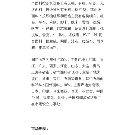
产面料按织机设备分有无梭、有梭、针织、无
纺面料：按纤维分有全棉、棉混 纺、纯化纤
面料：按织物组织和用途主要有各类细布、粗
布、平布、府绸、纱卡、线卡、贡缎、线绢、
帆布、牛仔布、灯芯绒布、尼龙系列花瑶，桃
皮绒、雪克、牛 津布、塔线隆、PVC、PU复
合面料，摇粒绒、网眼、汁布、拉绒布、雨伞
布、皮革等面料。
国产面料为省外占55%，主要产地为江苏、浙
江、广东、西安、河南、山东、大连、青岛、
上海等省市；省内面料占 35%，主要产地为
厦门、莆田、晋江、石狮等市县，其中石狮面
料25%；国外面料占10%，主要产地为南韩、
日本、印尼、马来西亚、泰国、菲律宾、中国
台 湾、香港等。此外，全国有60多家纺织厂
在市场设立办事处。
市场规模：