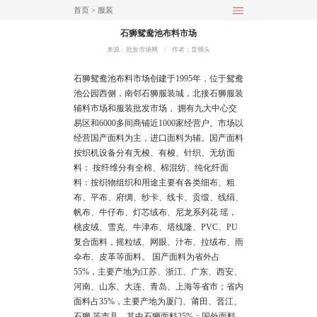
首页
>
服装
石狮鸳鸯池布料市场
来源：批发市场网
︱
作者：货捕头
石狮鸳鸯池布料市场创建于1995年，位于鸳鸯
池公园西侧，南邻石狮服装城，北接石狮服装
辅料市场和服装批发市场， 拥有九大中心交
易区和6000多间商铺近1000家经营户。市场以
经营国产面料为主，进口面料为辅。国产面料
按织机设备分有无梭、有梭、针织、无纺面
料： 按纤维分有全棉、棉混纺、纯化纤面
料：按织物组织和用途主要有各类细布、粗
布、平布、府绸、纱卡、线卡、贡缎、线绢、
帆布、牛仔布、灯芯绒布、尼龙系列花 瑶，
桃皮绒、雪克、牛津布、塔线隆、PVC、PU
复合面料，摇粒绒、网眼、汁布、拉绒布、雨
伞布、皮革等面料。 国产面料为省外占
55%，主要产地为江苏、浙江、广东、
西安
、
河南、山东、
大连
、青岛、
上海
等省市；省内
面料占35%，主要产地为厦门、莆田、晋江、
石狮 等市县，其中石狮面料25%；国外面料