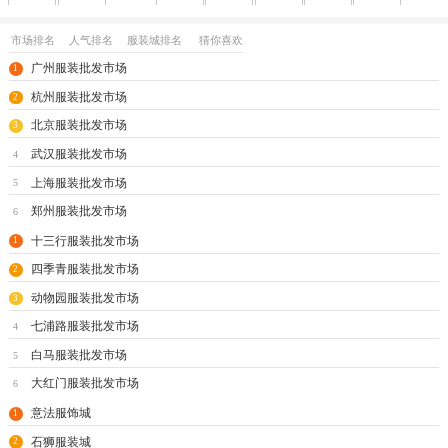
成都
沈阳
西安
大连
南宁
太原
呼和浩特
长春
市场排名
人气排名
服装城排名
猜你喜欢
哈尔滨
合肥
福州
南昌
济南
兰州
银川
乌鲁木齐
广州服装批发市场
1
海口
玩具
尾货
杭州服装批发市场
2
北京服装批发市场
3
武汉服装批发市场
4
上海服装批发市场
5
郑州服装批发市场
6
十三行服装批发市场
1
四季青服装批发市场
2
动物园服装批发市场
3
七浦路服装批发市场
4
白马服装批发市场
5
大红门服装批发市场
6
意法服饰城
1
石狮服装城
2