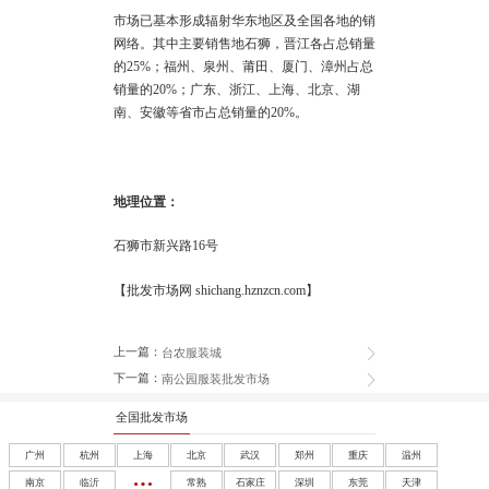
市场已基本形成辐射华东地区及全国各地的销
网络。其中主要销售地石狮，晋江各占总销量
的25%；
福州
、泉州、莆田、厦门、漳州占总
销量的20%；广东、浙江、上海、
北京
、湖
南、安徽等省市占总销量的20%。
地理位置：
石狮市新兴路16号
【批发市场网 shichang.hznzcn.com】
上一篇：
台农服装城
下一篇：
南公园服装批发市场
全国批发市场
广州
杭州
上海
北京
武汉
郑州
重庆
温州
南京
临沂
常熟
石家庄
深圳
东莞
天津