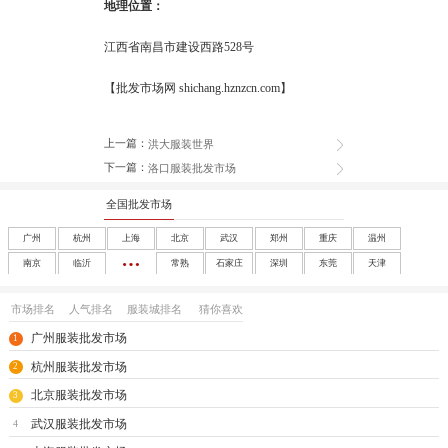
地理位置：
江西省南昌市建设西路528号
【批发市场网 shichang.hznzcn.com】
上一篇：
洪大服装世界
下一篇：
洛口服装批发市场
全国批发市场
广州
杭州
上海
北京
武汉
郑州
重庆
温州
南京
临沂
常熟
石家庄
深圳
东莞
天津
成都
沈阳
西安
大连
南宁
太原
呼和浩特
长春
市场排名
人气排名
服装城排名
猜你喜欢
哈尔滨
合肥
福州
南昌
济南
兰州
银川
乌鲁木齐
广州服装批发市场
1
海口
玩具
尾货
杭州服装批发市场
2
北京服装批发市场
3
武汉服装批发市场
4