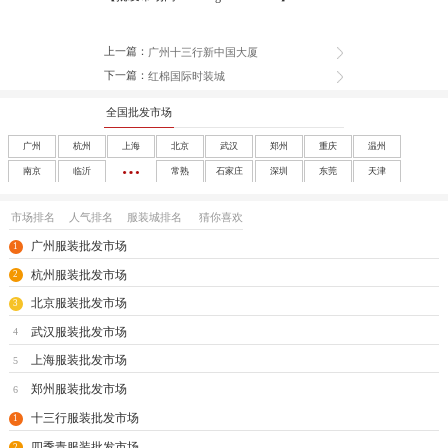
上一篇：
广州十三行新中国大厦
下一篇：
红棉国际时装城
全国批发市场
广州
杭州
上海
北京
武汉
郑州
重庆
温州
南京
临沂
常熟
石家庄
深圳
东莞
天津
成都
沈阳
西安
大连
南宁
太原
呼和浩特
长春
市场排名
人气排名
服装城排名
猜你喜欢
哈尔滨
合肥
福州
南昌
济南
兰州
银川
乌鲁木齐
广州服装批发市场
1
海口
玩具
尾货
杭州服装批发市场
2
北京服装批发市场
3
武汉服装批发市场
4
上海服装批发市场
5
郑州服装批发市场
6
十三行服装批发市场
1
四季青服装批发市场
2