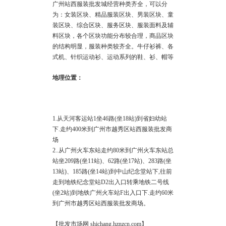
广州站西服装批发城经营种类齐全，可以分
为：女装区块、精品服装区块、男装区块、童
装区块、综合区块、服务区块、服装面料及辅
料区块，各个区块功能分布较合理，商品区块
的结构明显，服装种类较齐全。牛仔衫裤、各
式机、针织运动衫、运动系列的鞋、衫、帽等
地理位置：
1.从天河客运站1坐46路(坐18站)到省妇幼站
下.走约400米到广州市越秀区站西服装批发商
场
2..从广州火车东站走约80米到广州火车东站总
站坐209路(坐11站)、62路(坐17站)、283路(坐
13站)、185路(坐14站)到中山纪念堂站下,往前
走到地铁纪念堂站D2出入口转乘地铁二号线
(坐2站)到地铁广州火车站F出入口下.走约60米
到广州市越秀区站西服装批发商场。
【批发市场网 shichang.hznzcn.com】