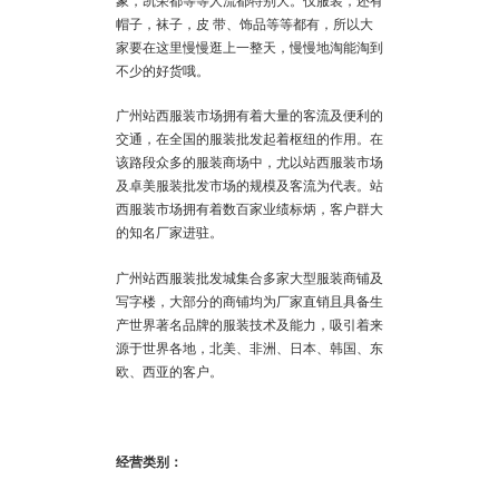
象，凯荣都等等人流都特别大。仅服装，还有
帽子，袜子，皮 带、饰品等等都有，所以大
家要在这里慢慢逛上一整天，慢慢地淘能淘到
不少的好货哦。
广州站西服装市场拥有着大量的客流及便利的
交通，在全国的服装批发起着枢纽的作用。在
该路段众多的服装商场中，尤以站西服装市场
及卓美服装批发市场的规模及客流为代表。站
西服装市场拥有着数百家业绩标炳，客户群大
的知名厂家进驻。
广州站西服装批发城集合多家大型服装商铺及
写字楼，大部分的商铺均为厂家直销且具备生
产世界著名品牌的服装技术及能力，吸引着来
源于世界各地，北美、非洲、日本、韩国、东
欧、西亚的客户。
经营类别：