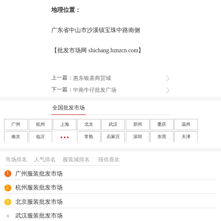
地理位置：
广东省中山市沙溪镇宝珠中路南侧
【批发市场网 shichang.hznzcn.com】
上一篇：
惠东银基商贸城
下一篇：
中南牛仔批发广场
全国批发市场
广州
杭州
上海
北京
武汉
郑州
重庆
温州
南京
临沂
常熟
石家庄
深圳
东莞
天津
成都
沈阳
西安
大连
南宁
太原
呼和浩特
长春
市场排名
人气排名
服装城排名
猜你喜欢
哈尔滨
合肥
福州
南昌
济南
兰州
银川
乌鲁木齐
广州服装批发市场
1
海口
玩具
尾货
杭州服装批发市场
2
北京服装批发市场
3
武汉服装批发市场
4