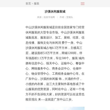
首页
>
服装
沙溪休闲服装城
来源：批发市场网
︱
作者：货捕头
中山沙溪休闲服装城是目前全国首家专门经营
休闲服装的大型专业市场。中山沙溪休闲服装
城集批发、服装设计、加工、展销、结算、信
息传播、服饰文化与休闲消 费于一身。中山
沙溪休闲服装城占地6.3万平方米，主楼高三
层，建设面积5.8万平方米，商铺1200间，停
车场面积1.1万平方米，车位500个。服装 城内
拥有信息中心、报关中心、运输中心、餐饭中
心、网络服务中心、商务会议中心、仓储中
心、物业管理中心、工商税务金融中心等。在
广东中山，沙溪的休闲服 饰，大涌的牛仔，
小揽的内衣裤，这三大主要制作基地形成了中
山服装的优势资源，同时在中山，还有一个地
方不的不告诉给大家，好的资源可以在这里也
能呈现出 来----这就是广东中山三乡。