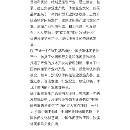
基础和优势，特别是服装产业，通过整合、包
装，建立集参观生产线、体验企业文化、购买
品牌服装于一体的新型工业旅游线路，进而升
级该镇休闲装集群，达到休闲装产业与文化产
业、旅游产业相辅相成、相互推进、相互结
合、相互交融，使“软文化”转化为“硬经济”，
促进沙溪第三产业、现代服务业的跨越式发
展。
以“三来一补”加工型发轫的中国沙溪休闲服装
产业，传播了休闲流行文化和休闲服装概念，
推进了产业的技术开发与管理创新，带来了中
国休闲服装产业对产品、市场、质量等认识的
改变。如今，沙溪镇休闲服装业设施完善、企
业众多、资讯发达、行业配套、物流顺畅，体
现了鲜明的产业集群特色。
除了服装业生产总值的大提升，在未来十年的
发展规划中，沙溪镇还将强力建设包括“中国
民族服饰博览馆”在内的五大重点项目，分别
为:沙溪中国T恤城、中国民族服饰博览馆、中
国休闲文化创意园、中国休闲服装庄园、沙溪
休闲服饰文化广场。