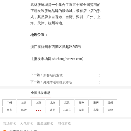
武林服饰城是一个集合了近五十家全国范围的
正规女装服饰品牌的服饰城，带有店中店的形
式，其品牌来自香港、台湾、深圳、广州、上
海、天津、杭州等地。
地理位置：
浙江省杭州市西湖区凤起路505号
【批发市场网 shichang.hznzcn.com】
上一篇：
新客站商业城
下一篇：
外滩羊毛衫批发市场
全国批发市场
广州
杭州
上海
北京
武汉
郑州
重庆
温州
南京
临沂
常熟
石家庄
深圳
东莞
天津
成都
沈阳
西安
大连
南宁
太原
呼和浩特
长春
市场排名
人气排名
服装城排名
猜你喜欢
哈尔滨
合肥
福州
南昌
济南
兰州
银川
乌鲁木齐