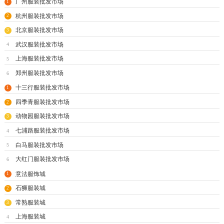
广州服装批发市场
1
海口
玩具
尾货
杭州服装批发市场
2
北京服装批发市场
3
武汉服装批发市场
4
上海服装批发市场
5
郑州服装批发市场
6
十三行服装批发市场
1
四季青服装批发市场
2
动物园服装批发市场
3
七浦路服装批发市场
4
白马服装批发市场
5
大红门服装批发市场
6
意法服饰城
1
石狮服装城
2
常熟服装城
3
上海服装城
4