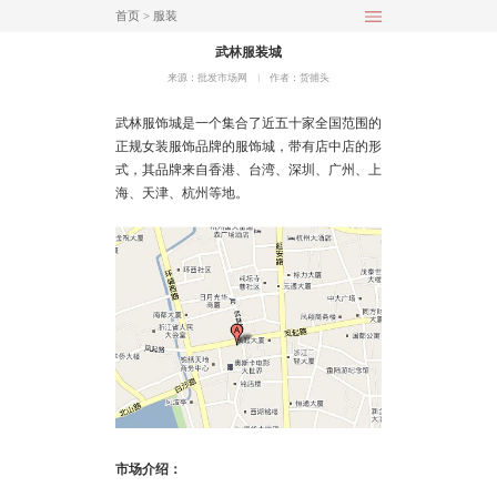
首页
>
服装
武林服装城
来源：批发市场网
︱
作者：货捕头
武林服饰城是一个集合了近五十家全国范围的
正规女装服饰品牌的服饰城，带有店中店的形
式，其品牌来自香港、台湾、
深圳
、
广州
、
上
海
、
天津
、
杭州
等地。
市场介绍：