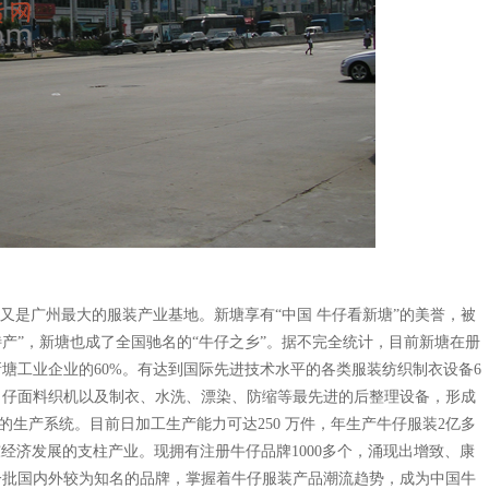
是广州最大的服装产业基地。新塘享有“中国 牛仔看新塘”的美誉，被
特产”，新塘也成了全国驰名的“牛仔之乡”。据不完全统计，目前新塘在册
占新塘工业企业的60%。有达到国际先进技术水平的各类服装纺织制衣设备6
 仔面料织机以及制衣、水洗、漂染、防缩等最先进的后整理设备，形成
生产系统。目前日加工生产能力可达250 万件，年生产牛仔服装2亿多
东经济发展的支柱产业。现拥有注册牛仔品牌1000多个，涌现出增致、康
一批国内外较为知名的品牌，掌握着牛仔服装产品潮流趋势，成为中国牛