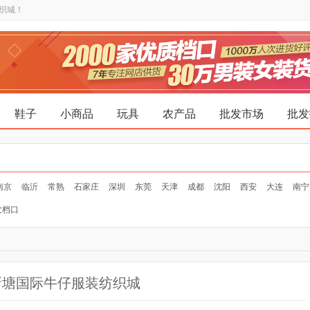
织城！
鞋子
小商品
玩具
农产品
批发市场
批发
南京
临沂
常熟
石家庄
深圳
东莞
天津
成都
沈阳
西安
大连
南宁
发档口
新塘国际牛仔服装纺织城