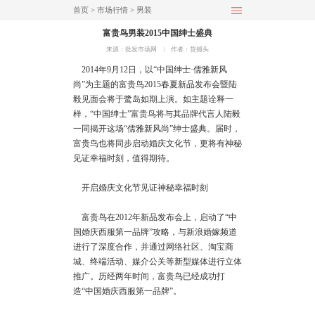
首页
>
市场行情
>
男装
富贵鸟男装2015中国绅士盛典
来源：批发市场网
︱
作者：货捕头
2014年9月12日，以“中国绅士·儒雅新风
尚”为主题的富贵鸟2015春夏新品发布会暨陆
毅见面会将于鹭岛如期上演。如主题诠释一
样，“中国绅士”富贵鸟将与其品牌代言人陆毅
一同揭开这场“儒雅新风尚”绅士盛典。届时，
富贵鸟也将同步启动婚庆文化节，更将有神秘
见证幸福时刻，值得期待。
开启婚庆文化节见证神秘幸福时刻
富贵鸟在2012年新品发布会上，启动了“中
国婚庆西服第一品牌”攻略，与新浪婚嫁频道
进行了深度合作，并通过网络社区、淘宝商
城、终端活动、媒介公关等新型媒体进行立体
推广。历经两年时间，富贵鸟已经成功打
造“中国婚庆西服第一品牌”。