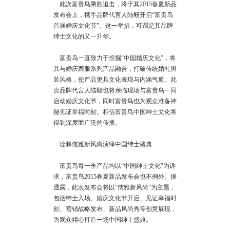
此次富贵鸟乘胜追击，将于其2015春夏新品
发布会上，携手品牌代言人陆毅开启“富贵鸟
首届婚庆文化节”。这一举措，可谓是其品牌
绅士文化的又一升华。
富贵鸟一直致力于挖掘“中国婚庆文化”，将
其与婚庆西服系列产品融合，打破传统婚礼男
装风格，使产品更具文化表现与内涵气质。此
次品牌代言人陆毅也将亲临现场与富贵鸟一同
启动婚庆文化节，同时富贵鸟也为观众准备神
秘见证幸福时刻。相信富贵鸟中国绅士文化将
得到深度而广泛的传播。
诠释儒雅新风尚演绎中国绅士盛典
富贵鸟每一季产品均以“中国绅士文化”为诉
求，富贵鸟2015春夏新品发布会也不例外。据
透露，此次发布会将以“儒雅新风尚”为主题，
包括绅士入场、婚庆文化节开启、见证幸福时
刻、营销战略发布、新品风尚秀等创意展现，
为观众精心打造一场中国绅士盛典。