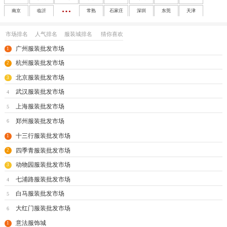
南京
临沂
常熟
石家庄
深圳
东莞
天津
成都
沈阳
西安
大连
南宁
太原
呼和浩特
长春
市场排名
人气排名
服装城排名
猜你喜欢
哈尔滨
合肥
福州
南昌
济南
兰州
银川
乌鲁木齐
广州服装批发市场
1
海口
玩具
尾货
杭州服装批发市场
2
北京服装批发市场
3
武汉服装批发市场
4
上海服装批发市场
5
郑州服装批发市场
6
十三行服装批发市场
1
四季青服装批发市场
2
动物园服装批发市场
3
七浦路服装批发市场
4
白马服装批发市场
5
大红门服装批发市场
6
意法服饰城
1