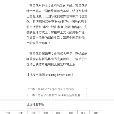
富贵鸟对绅士文化有独到的见解。富贵鸟的
绅士文化以中国传统道德为基础，结合西方绅
士文化现象，以国际化的视野诠释中式传统文
化，将“智慧·儒雅·尊重·修养”与中国当代男士
的生活特征“事业·生活·家庭·交际”相结合。完
整的生活方式上，嫁接绅士文化的鲜明个性，
引导高尚儒雅的都市生活，演绎中国新时代中
产阶级男士形象！
富贵鸟首届婚庆文化节盛大开启、营销战略
隆重发布与新品风尚秀完美演绎，一场关于中
国绅士的传奇服装视觉盛宴即将上演。
【批发市场网 shichang.hznzcn.com】
上一篇：
男装行业为什么这么有危机感
下一篇：
马克华菲男装2014秋冬新品时装展
全国批发市场
广州
杭州
上海
北京
武汉
郑州
重庆
温州