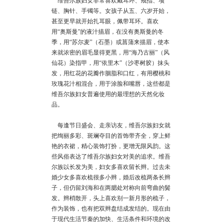
维吾尔族妇女非常喜欢戴耳环、戒指、项
链、胸针、手镯等。女孩子从五、六岁开始，
甚至更早就开始扎耳眼，佩带耳环。喜欢
用“奥斯曼”的液汁描眉，在没有奥斯曼的冬
季，用“苏尔麦”（石墨）或菖蒲来描眉，使本
来就浓密的眉毛显得更黑，用“海乃古丽”（风
仙花）染指甲，用“依里木”（沙枣树胶）抹头
发，用红花的花瓣作胭脂和口红，有用樱桃和
玫瑰花汁相混合，用于涂脸和嘴唇，这些都是
维吾尔族妇女普遍使用的最理想的天然化妆
品。
每逢节日盛会、走亲访友，维吾尔族妇女就
把绚丽多彩、斑斓夺目的首饰带齐全，穿上鲜
艳的衣裙，精心装饰打扮，更增无限风韵。这
些风俗表达了维吾尔族妇女对美的追求。维吾
尔族以长发为美，妇女多喜欢留长辫。过去未
婚少女多喜欢梳很多小辫，婚后改梳两条长辫
子，但仍留刘海和在两腮处对称向前弯曲的鬓
发。辫梢散开，头上喜欢别一新月形的梳子，
作为装饰，也有把双辫盘结成发结的。现在由
于现代生活节秦的加快、生活条件和环境的改