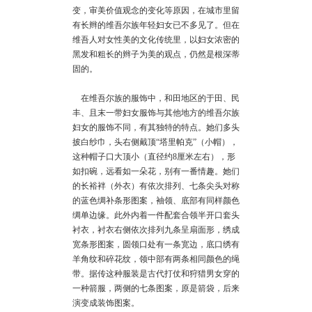
变，审美价值观念的变化等原因，在城市里留
有长辫的维吾尔族年轻妇女已不多见了。但在
维吾人对女性美的文化传统里，以妇女浓密的
黑发和粗长的辫子为美的观点，仍然是根深蒂
固的。
在维吾尔族的服饰中，和田地区的于田、民
丰、且末一带妇女服饰与其他地方的维吾尔族
妇女的服饰不同，有其独特的特点。她们多头
披白纱巾，头右侧戴顶“塔里帕克”（小帽），
这种帽子口大顶小（直径约8厘米左右），形
如扣碗，远看如一朵花，别有一番情趣。她们
的长裕袢（外衣）有依次排列、七条尖头对称
的蓝色绸补条形图案，袖领、底部有同样颜色
绸单边缘。此外内着一件配套合领半开口套头
衬衣，衬衣右侧依次排列九条呈扇面形，绣成
宽条形图案，圆领口处有一条宽边，底口绣有
羊角纹和碎花纹，领中部有两条相同颜色的绳
带。据传这种服装是古代打仗和狩猎男女穿的
一种箭服，两侧的七条图案，原是箭袋，后来
演变成装饰图案。