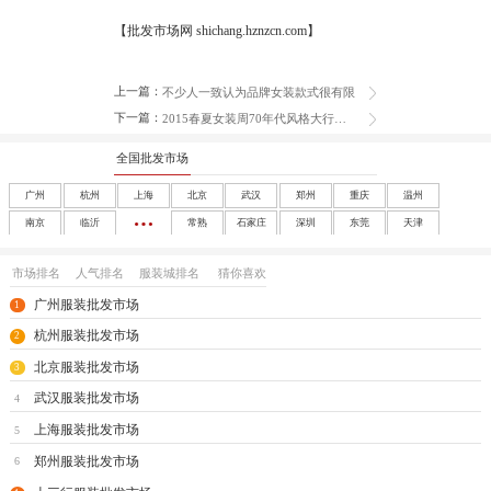
【批发市场网 shichang.hznzcn.com】
上一篇：
不少人一致认为品牌女装款式很有限
下一篇：
2015春夏女装周70年代风格大行其道
全国批发市场
广州
杭州
上海
北京
武汉
郑州
重庆
温州
南京
临沂
常熟
石家庄
深圳
东莞
天津
成都
沈阳
西安
大连
南宁
太原
呼和浩特
长春
市场排名
人气排名
服装城排名
猜你喜欢
哈尔滨
合肥
福州
南昌
济南
兰州
银川
乌鲁木齐
广州服装批发市场
1
海口
玩具
尾货
杭州服装批发市场
2
北京服装批发市场
3
武汉服装批发市场
4
上海服装批发市场
5
郑州服装批发市场
6