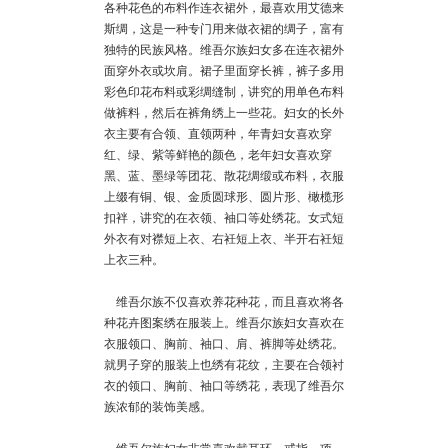
各种花色的布料作连衣裙外，最喜欢用艾德来
斯绸，这是一种专门用来做衣裙的绸子，富有
独特的民族风格。维吾尔族妇女多在连衣裙外
面穿外衣或坎肩。裙子里面穿长裤，裤子多用
彩色印花布料或彩绸缝制，讲究的用单色布料
做裤料，然后在裤角绣上一些花。妇女的长外
衣主要有合领、直领两种，年青妇女喜欢穿
红、绿、紫等鲜艳的颜色，老年妇女喜欢穿
黑、蓝、墨绿等团花、散花绸缎或布料，衣服
上缀有铜、银、金质圆球形、圆片形、橄榄形
扣袢，讲究的在衣领、袖口等处绣花。女式短
外衣有对襟短上衣、右衽短上衣、半开右衽短
上衣三种。
维吾尔族不仅喜欢养花种花，而且喜欢将各
种花卉图案绣在服装上。维吾尔族妇女喜欢在
衣服领口、胸前、袖口、肩、裤脚等处绣花。
就男子穿的服装上也绣有花纹，主要在合领衬
衣的领口、胸前、袖口等绣花，表现了维吾尔
族浓郁的装饰美感。