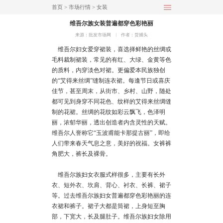
首页
>
市场行情
>
女装
维吾尔族女装普遍都穿色彩艳丽
来源：批发市场网
︱
作者：货捕头
维吾尔妇女爱穿裙装，喜选择鲜艳的丝绸或
毛料裁制裙装，常见的有红、大绿、金黄等色
的质料，内穿淡色对裙。更偏爱本民族独创
的“艾得来丝绸”缝制连衣裙。每逢节日或喜庆
佳节，甚至周末，从街市、乡村、山野，随处
都可见到身穿不同花色、纹样的艾得来丝绸缝
制的花裙。丝绸的花纹如彩云飘飞，色泽明
丽，浓郁华丽，透出创造者内含灵性的天赋。
维吾尔人誉称它“玉波甫能卡那提古丽”，即给
人们带来春天气息之意，美好的祝福。女裤裤
角肥大，裤长及裸骨。
维吾尔族妇女衣服式样很多，主要有长外
衣、短外衣、坎肩、背心、衬衣、长裤、裙子
等。过去维吾尔族妇女普遍都穿色彩艳丽的连
衣裙和裤子。裙子大都是筒裙，上身短至胸
部，下宽大，长及腿肚子。维吾尔族妇女除用