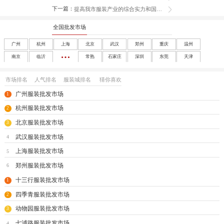
下一篇：
提高我市服装产业的综合实力和国际竞争力
全国批发市场
广州
杭州
上海
北京
武汉
郑州
重庆
温州
南京
临沂
常熟
石家庄
深圳
东莞
天津
成都
沈阳
西安
大连
南宁
太原
呼和浩特
长春
市场排名
人气排名
服装城排名
猜你喜欢
哈尔滨
合肥
福州
南昌
济南
兰州
银川
乌鲁木齐
广州服装批发市场
1
海口
玩具
尾货
杭州服装批发市场
2
北京服装批发市场
3
武汉服装批发市场
4
上海服装批发市场
5
郑州服装批发市场
6
十三行服装批发市场
1
四季青服装批发市场
2
动物园服装批发市场
3
七浦路服装批发市场
4