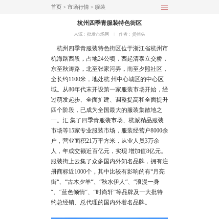
首页
>
市场行情
>
服装
杭州四季青服装特色街区
来源：批发市场网
︱
作者：货捕头
杭州
四季青服装特色街区位于浙江省杭州市
杭海路西段，占地24公顷，西起清泰立交桥，
东至秋涛路，北至张家河弄，南至夕照社区，
全长约1100米，地处杭 州中心城区的中心区
域。从80年代末开设第一家服装市场开始，经
过萌发起步、全面扩建、调整提高和全面提升
四个阶段，已成为全国最大的服装集散地之
一。汇 集了四季青服装市场、杭派精品服装
市场等15家专业服装市场，服装经营户8000余
户，营业面积21万平方米，从业人员3万余
人，年成交额近百亿元，实现 增加值8亿元。
服装街上云集了众多国内外知名品牌，拥有注
册商标近1000个，其中比较有影响的有“月亮
街“、“古木夕羊“、“秋水伊人“、“浪漫一身
“、“蓝色倾情“、“时尚轩“等品牌及一大批特
约总经销、总代理的国内外着名品牌。