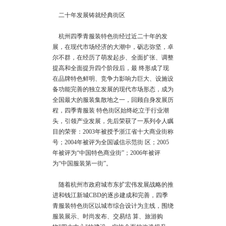
二十年发展铸就经典街区
杭州四季青服装特色街经过近二十年的发
展，在现代市场经济的大潮中，砺志弥坚，卓
尔不群，在经历了萌发起步、全面扩张、调整
提高和全面提升四个阶段后，最 终形成了现
在品牌特色鲜明、竞争力影响力巨大、设施设
备功能完善的独立发展的现代市场形态，成为
全国最大的服装集散地之一，回顾自身发展历
程，四季青服装 特色街区始终屹立于行业潮
头，引领产业发展，先后荣获了一系列令人瞩
目的荣誉：2003年被授予浙江省十大商业街称
号；2004年被评为全国诚信示范街 区；2005
年被评为“中国特色商业街”；2006年被评
为“中国服装第一街”。
随着杭州市政府城市东扩宏伟发展战略的推
进和钱江新城CBD的逐步建成和完善，四季
青服装特色街区以城市综合设计为主线，围绕
服装展示、时尚发布、交易结 算、旅游购