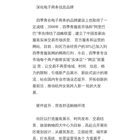
深化电子商务信息品牌
四季青在电子商务的品牌建设上也取得了一
定成绩，2008年，四季青服装市场和“阿里巴
巴”率先缔结了战略联盟，建立了中国首家由
服装实体交易市场供货、 官方服务和运营的
网站。目前，街区万余经营户的30%已加入到
四季青服装网的网商行列，今后，四季青专业
市场每个商户都将实现“实体店”+“网店”双重
运 营，让交易不再受地域、时间、信息、精
力的限制，引领新产品展示、新款式设计的潮
流，站在国内专业市场业态提升、开拓创新的
最前沿，推动杭州女装跨入新一 轮的大发
展。
硬件提升，营造舒适购物环境
街区以打造服装展示、时尚发布、交易结
算、旅游购物四大中心为目标，高起点开展街
区规划设计，从建筑形态、立面处理、城市家
具、灯光系统、街景设置等各个 方面着手，