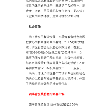
流的物流设施和配套的电子商 务，这里也有
惬意的休闲娱乐场所，既满足了各经营户、消
费者、游客、居民等的衣食住穿行，又构筑了
天堂般的购物环境、交通环境和流通环境。
社会责任
为了社会的和谐发展，四季青服装特色街区
把爱心的触角伸向全国各地。“5.12汶川”大地
震，街区管委会组织爱心捐款活动；在浙江
省“三个1000爱心助 残工程”公益活动中，为
残疾的朋友捐赠了爱心捐款；在每年植树节，
与各市场经营户代表开展义务植树活动；2008
年初发生雪灾，组织风雪抗击……一点点，
一滴滴，体现了街区各个市场和单位回报社会
的决心以及参与社会事务的主人翁精神，体现
了活动组织者强烈的社会责任心。
四季青服装特色街区各市场
四季青服装集团 杭州市杭海路29-59号