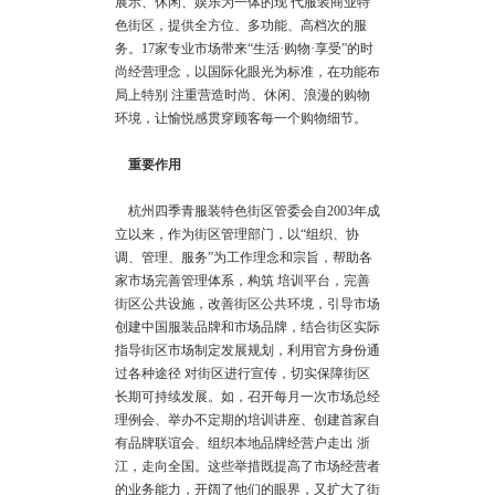
展示、休闲、娱乐为一体的现 代服装商业特
色街区，提供全方位、多功能、高档次的服
务。17家专业市场带来“生活·购物·享受”的时
尚经营理念，以国际化眼光为标准，在功能布
局上特别 注重营造时尚、休闲、浪漫的购物
环境，让愉悦感贯穿顾客每一个购物细节。
重要作用
杭州四季青服装特色街区管委会自2003年成
立以来，作为街区管理部门，以“组织、协
调、管理、服务”为工作理念和宗旨，帮助各
家市场完善管理体系，构筑 培训平台，完善
街区公共设施，改善街区公共环境，引导市场
创建中国服装品牌和市场品牌，结合街区实际
指导街区市场制定发展规划，利用官方身份通
过各种途径 对街区进行宣传，切实保障街区
长期可持续发展。如，召开每月一次市场总经
理例会、举办不定期的培训讲座、创建首家自
有品牌联谊会、组织本地品牌经营户走出 浙
江，走向全国。这些举措既提高了市场经营者
的业务能力，开阔了他们的眼界，又扩大了街