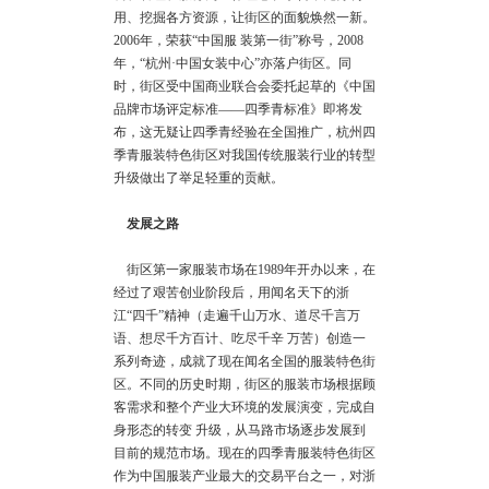
用、挖掘各方资源，让街区的面貌焕然一新。
2006年，荣获“中国服 装第一街”称号，2008
年，“杭州·中国女装中心”亦落户街区。同
时，街区受中国商业联合会委托起草的《中国
品牌市场评定标准——四季青标准》即将发
布，这无疑让四季青经验在全国推广，杭州四
季青服装特色街区对我国传统服装行业的转型
升级做出了举足轻重的贡献。
发展之路
街区第一家服装市场在1989年开办以来，在
经过了艰苦创业阶段后，用闻名天下的浙
江“四千”精神（走遍千山万水、道尽千言万
语、想尽千方百计、吃尽千辛 万苦）创造一
系列奇迹，成就了现在闻名全国的服装特色街
区。不同的历史时期，街区的服装市场根据顾
客需求和整个产业大环境的发展演变，完成自
身形态的转变 升级，从马路市场逐步发展到
目前的规范市场。现在的四季青服装特色街区
作为中国服装产业最大的交易平台之一，对浙