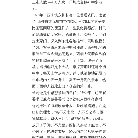
上市人数6—8万人次，日均成交额4500多万
元。
1978年，西柳镇东柳村有一位普通农民，改变
了“西柳自古无集市”的状况。他加工的裤子要
比国营商店的便宜许多，生意做得很好。村民
们纷纷效仿，家家开始做裤子、卖裤子，他们
走出家门，深入到东北各地推销，同时也吸引
了外地客商纷纷来西柳购买服装，西柳地区的
服装加工业逐渐热闹起来。西柳人凭着自己的
坚韧和勤奋硬是造就了一个市场。说是个市
场，当初也只是个大坑，李振菏那时还是个初
中生，每天上学从旁边走过，他清楚地记得当
年市场内冬天一身土，夏天一身泥的景象。然
而，西柳人就此走出了创业的第一步。
当时还是个思想禁锢的年代。1984年，辽宁省
委书记兼海城县委书记李铁映来西柳考察后，
适时推出了海城改革开放20条政策措施，并提
出新的理念，“货不分南北，人不分公私，要
物畅其流，财达三江”。思想的解放让西柳人
放开了手脚。不光更多西柳人卖起了服装，不
少外乡人也进驻市场，经营的产品从裤子扩展