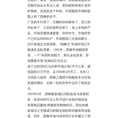
到面料、童装、床品和辅料。西柳服装辐射的
范围开始走出东北三省，受到西部和南方省市
的青睐。也就是这个时候，中国服装市场的版
图上有了西柳的名字。
广东的牛仔来了，石狮的休闲裤来了，浙江的
衬衫来了，江苏的面料也来了，加上本地的产
品，市场容量快速膨胀。到90年代，市场经营
户已经达到8000户，市场围墙三次推倒重立，
仍不能满足交易需要。“地摊式”市场环境已不
能满足实际需要。 1992年，西柳市场顺势而
变，一个“利用民间财力，靠社会化投资，异
地重建市场”的规划正式出台。
这个总投资8亿元的新市场占地1平方公里，建
筑面积45万平米，从1994年4月开工，当年12
月就投入使用，西柳人紧跟中国服装专业市场
发展的脚步，在新一轮的竞争中迈向了新的起
点。
2005年4月，西柳服装城以消防改造为发展契
机，投资6000万元人民币进行全面升级改造。
发展精品服饰,构建新型购物街区。现在的服
装城当之无愧成为称霸全国的纺织服装商业航
母。同年，西柳市场与清华同方合作建立了西