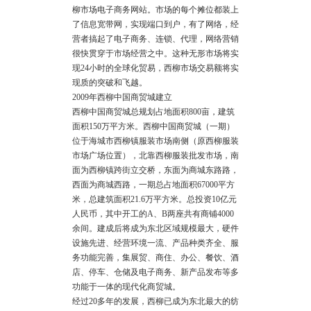
柳市场电子商务网站。市场的每个摊位都装上
了信息宽带网，实现端口到户，有了网络，经
营者搞起了电子商务、连锁、代理，网络营销
很快贯穿于市场经营之中。这种无形市场将实
现24小时的全球化贸易，西柳市场交易额将实
现质的突破和飞越。
2009年西柳中国商贸城建立
西柳中国商贸城总规划占地面积800亩，建筑
面积150万平方米。西柳中国商贸城（一期）
位于海城市西柳镇服装市场南侧（原西柳服装
市场广场位置），北靠西柳服装批发市场，南
面为西柳镇跨街立交桥，东面为商城东路路，
西面为商城西路，一期总占地面积67000平方
米，总建筑面积21.6万平方米。总投资10亿元
人民币，其中开工的A、B两座共有商铺4000
余间。建成后将成为东北区域规模最大，硬件
设施先进、经营环境一流、产品种类齐全、服
务功能完善，集展贸、商住、办公、餐饮、酒
店、停车、仓储及电子商务、新产品发布等多
功能于一体的现代化商贸城。
经过20多年的发展，西柳已成为东北最大的纺