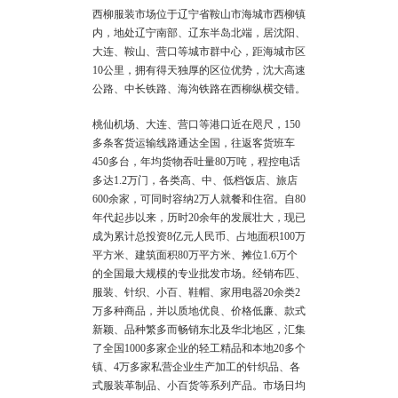
西柳服装市场位于辽宁省鞍山市海城市西柳镇
内，地处辽宁南部、辽东半岛北端，居
沈阳
、
大连
、鞍山、营口等城市群中心，距海城市区
10公里，拥有得天独厚的区位优势，沈大高速
公路、中长铁路、海沟铁路在西柳纵横交错。
桃仙机场、大连、营口等港口近在咫尺，150
多条客货运输线路通达全国，往返客货班车
450多台，年均货物吞吐量80万吨，程控电话
多达1.2万门，各类高、中、低档饭店、旅店
600余家，可同时容纳2万人就餐和住宿。自80
年代起步以来，历时20余年的发展壮大，现已
成为累计总投资8亿元人民币、占地面积100万
平方米、建筑面积80万平方米、摊位1.6万个
的全国最大规模的专业批发市场。经销布匹、
服装、针织、小百、鞋帽、家用电器20余类2
万多种商品，并以质地优良、价格低廉、款式
新颖、品种繁多而畅销东北及华北地区，汇集
了全国1000多家企业的轻工精品和本地20多个
镇、4万多家私营企业生产加工的针织品、各
式服装革制品、小百货等系列产品。市场日均