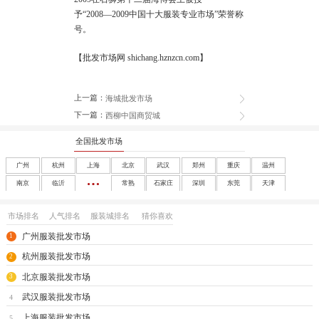
予“2008―2009中国十大服装专业市场”荣誉称
号。
【批发市场网 shichang.hznzcn.com】
上一篇：
海城批发市场
下一篇：
西柳中国商贸城
全国批发市场
广州
杭州
上海
北京
武汉
郑州
重庆
温州
南京
临沂
常熟
石家庄
深圳
东莞
天津
成都
沈阳
西安
大连
南宁
太原
呼和浩特
长春
市场排名
人气排名
服装城排名
猜你喜欢
哈尔滨
合肥
福州
南昌
济南
兰州
银川
乌鲁木齐
广州服装批发市场
1
海口
玩具
尾货
杭州服装批发市场
2
北京服装批发市场
3
武汉服装批发市场
4
上海服装批发市场
5