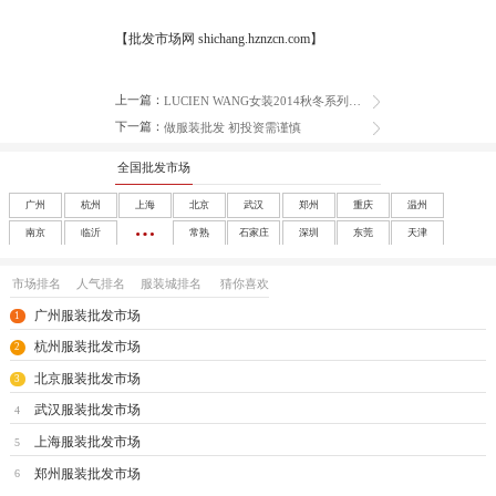
【批发市场网 shichang.hznzcn.com】
上一篇：
LUCIEN WANG女装2014秋冬系列在京发布
下一篇：
做服装批发 初投资需谨慎
全国批发市场
广州
杭州
上海
北京
武汉
郑州
重庆
温州
南京
临沂
常熟
石家庄
深圳
东莞
天津
成都
沈阳
西安
大连
南宁
太原
呼和浩特
长春
市场排名
人气排名
服装城排名
猜你喜欢
哈尔滨
合肥
福州
南昌
济南
兰州
银川
乌鲁木齐
广州服装批发市场
1
海口
玩具
尾货
杭州服装批发市场
2
北京服装批发市场
3
武汉服装批发市场
4
上海服装批发市场
5
郑州服装批发市场
6