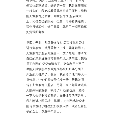
有 保证。另外，这里有长途汽车站，非常方
便我往老家送货。进的第一货，我是跟随朋友
一起去的。我比较看重儿童服饰的面料，纯棉
的儿童服饰是最爱。儿童服饰加 盟店款式
上，相信自己的眼光，但是，再好看的服装，
我也只进30件。进了服装，就租了一辆三轮车
把货送回老家。
第四，开业。儿童服饰加盟 店我没有对店铺
进行大改造，就是重新上了漆，就开始用了。
儿童服饰加盟店开业那天，放了鞭炮，并请来
自己的亲朋好友捧常有些年纪大的亲戚，我动
员了自己的 奶奶给请来了。充分利用自己手
里的人脉埃那些亲戚好歹都给奶奶几分面子，
开业那天都来了。然后，我发给了他们每人一
摞传单，让他们回去帮忙发一些，帮我做 宣
传下儿童服饰加盟店。另外，为了如果亲戚当
天购买我的童装，我给了7.5折的优惠，笼络
一下人心是非常必要的。在开业后的两天里，
我在附近小区里转了几 圈，把自己精心设计
的传单发给了哪些奶奶级的人物，或者挺着肚
子的女士，以及中年男士。