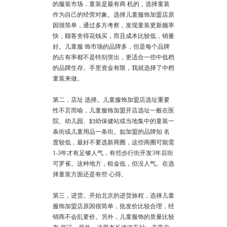
的服装市场，童装是最有商 机的，选择童装
作为自己的经营对象。选择儿童服饰加盟店原
因很简单，通过多方考察，发现童装更新频率
快，顾客舍得花钱买，而且成本比较低，销量
好。儿童服 饰市场的品牌多，但是每个品牌
的占有率都不是特别突出，更适合一些中低档
的品牌生存。手里资金有限，我就选择了中档
童装来做。
第二，店址 选择。儿童服饰加盟店选址重要
性不言而喻，儿童服饰加盟开店选址一般在医
院、幼儿园、妇幼保健站或当地集中的童装一
条街或儿童用品一条街。如加盟的品牌知 名
度较低，最好不要选新商圈，这些商圈可能需
1-3年才有足够人气，有些步行街开发3年后街
可罗雀。这种地方，租金低，但没人气。在选
择童装方面还是有些 心得。
第三，进货。开始
北京
的进货旅程，选择儿童
服饰加盟店原因很简单，批发价比较合理，经
销商不会乱要价。另外，儿童服饰的质量比较